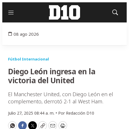
Menú
Mostrar
búsqued
08 ago 2026
Fútbol Internacional
Diego León ingresa en la
victoria del United
El Manchester United, con Diego León en el
complemento, derrotó 2-1 al West Ham.
Julio 27, 2025 08:44 a. m. •
Por
Redacción D10
WhatsApp
Facebook
Twitter
Copy
Email
Print