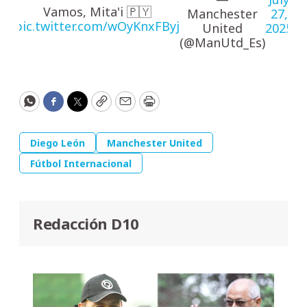
Vamos, Mita'i 🇵🇾
Manchester
27,
pic.twitter.com/wOyKnxFByj
United
2025
(@ManUtd_Es)
WhatsApp
Facebook
Twitter
Copy
Email
Print
Diego León
Manchester United
Fútbol Internacional
Redacción D10