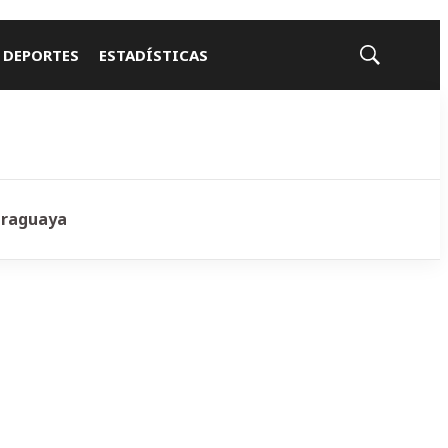
 DEPORTES
ESTADÍSTICAS
Mostrar
búsqueda
araguaya