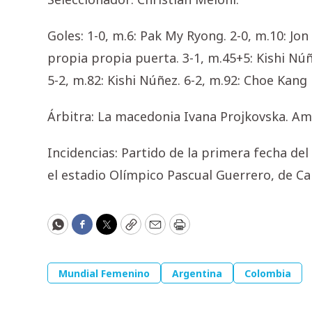
Goles: 1-0, m.6: Pak My Ryong. 2-0, m.10: Jo
propia propia puerta. 3-1, m.45+5: Kishi Núñe
5-2, m.82: Kishi Núñez. 6-2, m.92: Choe Kang
Árbitra: La macedonia Ivana Projkovska. Am
Incidencias: Partido de la primera fecha d
el estadio Olímpico Pascual Guerrero, de Cali
WhatsApp
Facebook
Twitter
Copy
Email
Print
Mundial Femenino
Argentina
Colombia