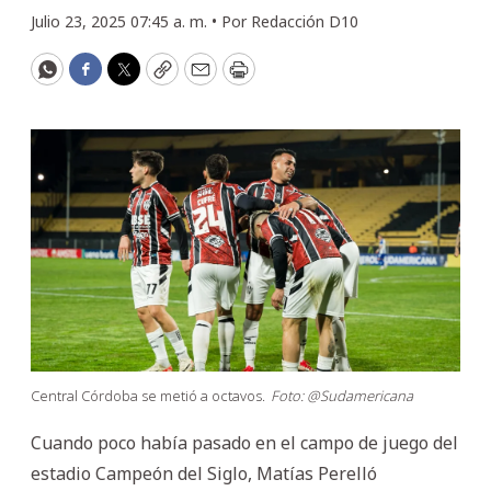
Julio 23, 2025 07:45 a. m. •
Por
Redacción D10
WhatsApp
Facebook
Twitter
Copy
Email
Print
Central Córdoba se metió a octavos.
Foto: @Sudamericana
Cuando poco había pasado en el campo de juego del
estadio Campeón del Siglo, Matías Perelló