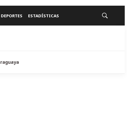
 DEPORTES
ESTADÍSTICAS
Mostrar
búsqueda
araguaya