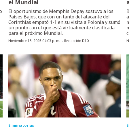
el Mundial
o
El oportunismo de Memphis Depay sostuvo a los
B
Países Bajos, que con un tanto del atacante del
a
Corinthias empató 1-1 en su visita a Polonia y sumó
m
un punto con el que está virtualmente clasificada
m
para el próximo Mundial.
c
·
Noviembre 15, 2025 04:03 p. m.
Redacción D10
N
Eliminatorias
E