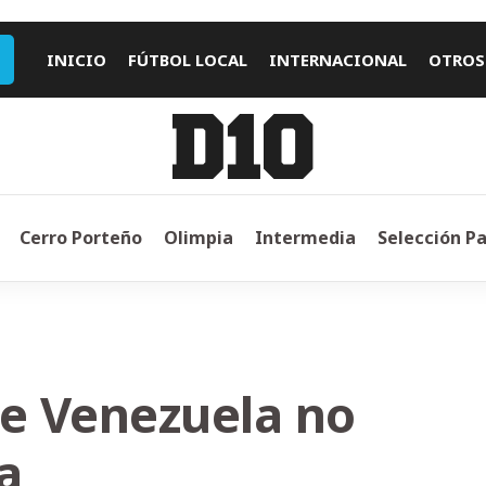
INICIO
FÚTBOL LOCAL
INTERNACIONAL
OTROS
Cerro Porteño
Olimpia
Intermedia
Selección P
ue Venezuela no
a