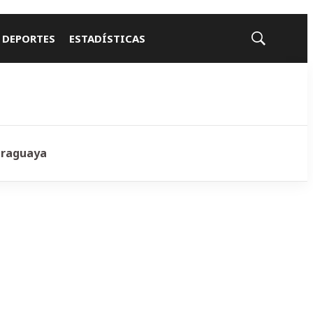
 DEPORTES
ESTADÍSTICAS
Mostrar
búsqueda
araguaya