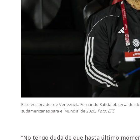
El seleccionador de Venezuela Fernando Batista observa desde e
sudamericanas para el Mundial de 2026.
Foto: EFE
“No tengo duda de que hasta último momento