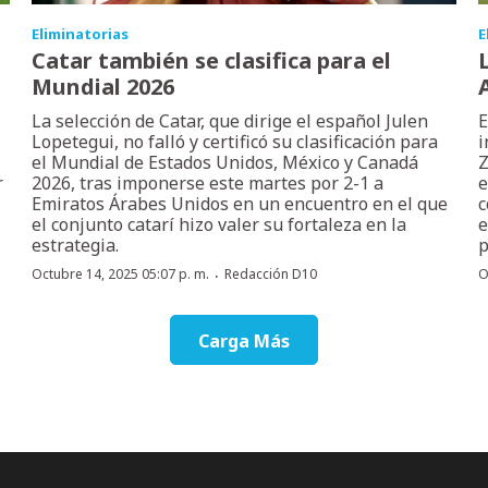
Eliminatorias
E
Catar también se clasifica para el
Mundial 2026
La selección de Catar, que dirige el español Julen
E
Lopetegui, no falló y certificó su clasificación para
i
el Mundial de Estados Unidos, México y Canadá
Z
r
2026, tras imponerse este martes por 2-1 a
e
Emiratos Árabes Unidos en un encuentro en el que
c
el conjunto catarí hizo valer su fortaleza en la
e
estrategia.
p
·
Octubre 14, 2025 05:07 p. m.
Redacción D10
O
Carga Más