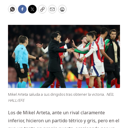
WhatsApp
Facebook
Twitter
Copy
Email
Print
Mikel Arteta saluda a sus dirigidos tras obtener la victoria.
NEIL
HALL/EFE
Los de Mikel Arteta, ante un rival claramente
inferior, hicieron un partido tétrico y gris, pero en el