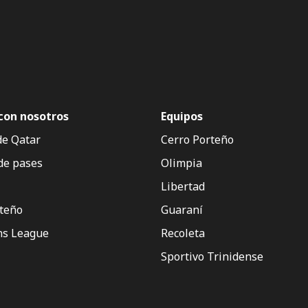
con nosotros
Equipos
de Qatar
Cerro Porteño
de pases
Olimpia
Libertad
rteño
Guaraní
s League
Recoleta
Sportivo Trinidense