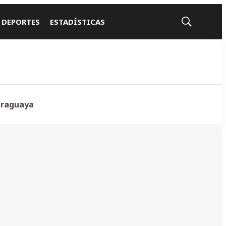
 DEPORTES
ESTADÍSTICAS
Mostrar
búsqueda
araguaya