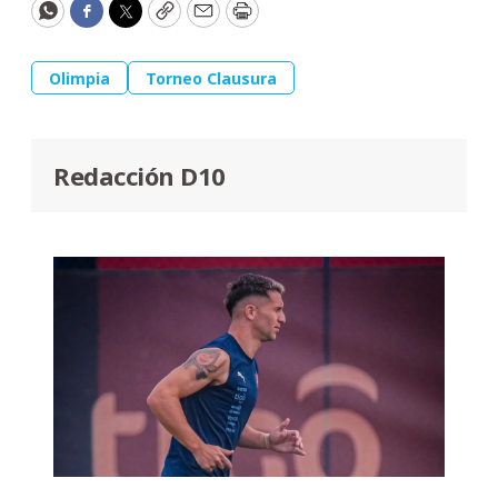
WhatsApp
Facebook
Twitter
Copy
Email
Print
Olimpia
Torneo Clausura
Redacción D10