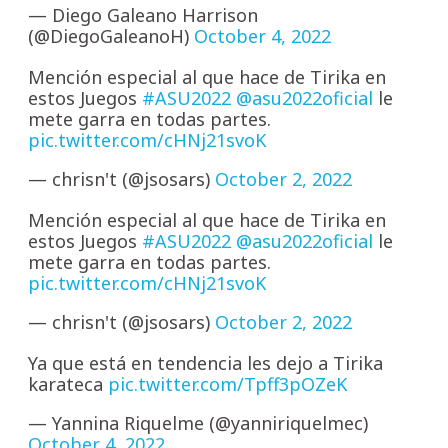
— Diego Galeano Harrison
(@DiegoGaleanoH)
October 4, 2022
Mención especial al que hace de Tirika en
estos Juegos
#ASU2022
@asu2022oficial
le
mete garra en todas partes.
pic.twitter.com/cHNj21svoK
— chrisn't (@jsosars)
October 2, 2022
Mención especial al que hace de Tirika en
estos Juegos
#ASU2022
@asu2022oficial
le
mete garra en todas partes.
pic.twitter.com/cHNj21svoK
— chrisn't (@jsosars)
October 2, 2022
Ya que está en tendencia les dejo a Tirika
karateca
pic.twitter.com/Tpff3pOZeK
— Yannina Riquelme (@yanniriquelmec)
October 4, 2022