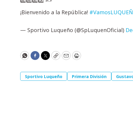
¡Bienvenido a la República!
#VamosLUQUE
— Sportivo Luqueño (@SpLuquenOficial)
De
WhatsApp
Facebook
Twitter
Copy
Email
Print
Sportivo Luqueño
Primera División
Gustavo