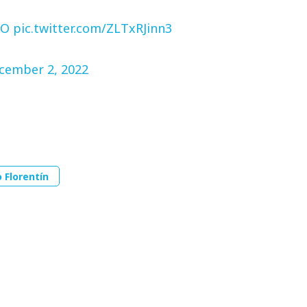
ÑO
pic.twitter.com/ZLTxRJinn3
cember 2, 2022
 Florentín