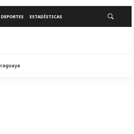
 DEPORTES
ESTADÍSTICAS
Mostrar
búsqueda
araguaya