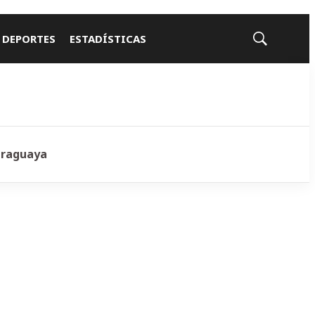
 DEPORTES
ESTADÍSTICAS
Mostrar
búsqueda
araguaya