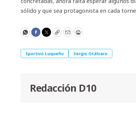
concretadas, ahora falta esperar algunos d
sólido y que sea protagonista en cada torneo
WhatsApp
Facebook
Twitter
Copy
Email
Print
Sportivo Luqueño
Sergio Otálvaro
Redacción D10