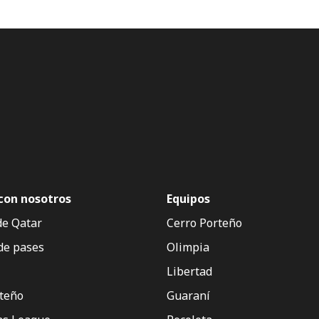
con nosotros
Equipos
de Qatar
Cerro Porteño
de pases
Olimpia
Libertad
rteño
Guaraní