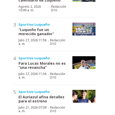
calendario de Luqueño
·
Agosto 2, 2026
Redacción
10:09 a. m.
D10
Sportivo Luqueño
“Luqueño fue un
merecido ganador”
·
Julio 27, 2026 11:58
Redacción
a. m.
D10
Sportivo Luqueño
Para Lucas Morales no es
“una revancha”
·
Julio 27, 2026 11:56
Redacción
a. m.
D10
Sportivo Luqueño
El Auriazul afina detalles
para el estreno
·
Julio 21, 2026 07:09
Redacción
a. m.
D10