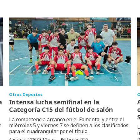
Otros Deportes
O
a
Intensa lucha semifinal en la
Categoría C15 del fútbol de salón
La competencia arrancó en el Fomento, y entre el
e
miércoles 5 y viernes 7 se definen a los clasificados
L
para el cuadrangular por el título.
i
p
Agosto 4, 2026 03:10 p. m.
Redacción D10