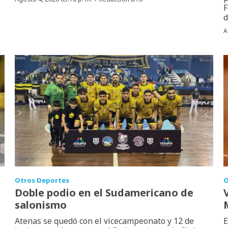
·
F
d
A
Otros Deportes
O
Doble podio en el Sudamericano de
salonismo
Atenas se quedó con el vicecampeonato y 12 de
E