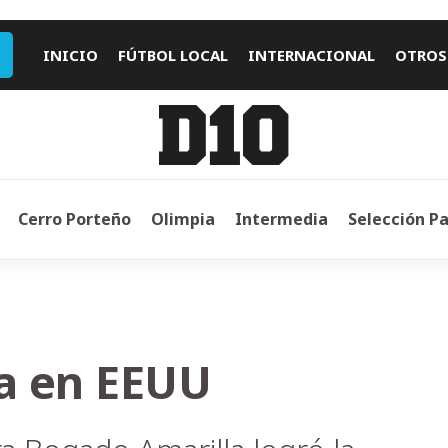
INICIO
FÚTBOL LOCAL
INTERNACIONAL
OTROS
Cerro Porteño
Olimpia
Intermedia
Selección P
la en EEUU