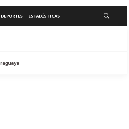
 DEPORTES
ESTADÍSTICAS
Mostrar
búsqueda
araguaya