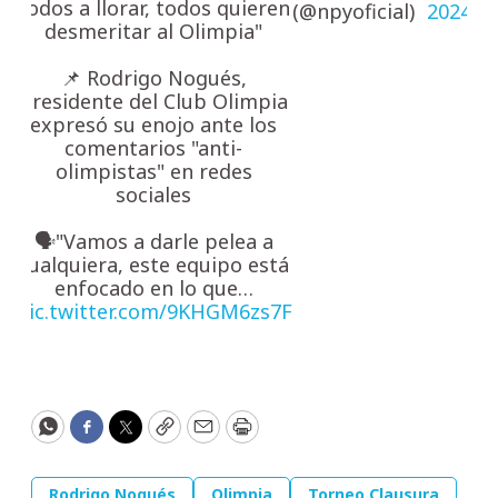
todos a llorar, todos quieren
(@npyoficial)
2024
desmeritar al Olimpia"
📌 Rodrigo Nogués,
presidente del Club Olimpia
expresó su enojo ante los
comentarios "anti-
olimpistas" en redes
sociales
🗣️"Vamos a darle pelea a
cualquiera, este equipo está
enfocado en lo que…
pic.twitter.com/9KHGM6zs7F
WhatsApp
Facebook
Twitter
Copy
Email
Print
Rodrigo Nogués
Olimpia
Torneo Clausura