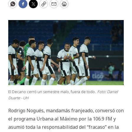
WhatsApp
Facebook
Twitter
Copy
Email
Print
El Decano cerró un semestre malo, fuera de todo.
Foto: Daniel
Duarte - UH
Rodrigo Nogués, mandamás franjeado, conversó con
el programa Urbana al Máximo por la 106.9 FM y
asumió toda la responsabilidad del “fracaso” en la