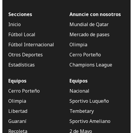
Secciones
Anuncie con nosotros
Inicio
Mundial de Qatar
Fútbol Local
Mercado de pases
Fútbol Internacional
Olimpia
Otros Deportes
Cerro Porteño
Estadísticas
Champions League
Equipos
Equipos
Cerro Porteño
Nacional
Olimpia
Sportivo Luqueño
Libertad
Tembetary
Guaraní
Sportivo Ameliano
Recoleta
2 de Mayo