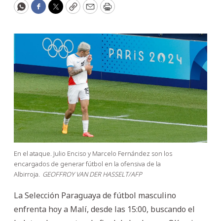
WhatsApp
Facebook
Twitter
Copy
Email
Print
En el ataque. Julio Enciso y Marcelo Fernández son los
encargados de generar fútbol en la ofensiva de la
Albirroja.
GEOFFROY VAN DER HASSELT/AFP
La Selección Paraguaya de fútbol masculino
enfrenta hoy a Malí, desde las 15:00, buscando el