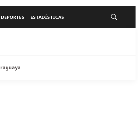
 DEPORTES
ESTADÍSTICAS
Mostrar
búsqueda
araguaya