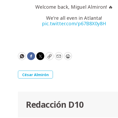
Welcome back, Miguel Almiron! 🔥
We're all even in Atlanta!
pic.twitter.com/p67B8X0y8H
WhatsApp
Facebook
Twitter
Copy
Email
Print
César Almirón
Redacción D10