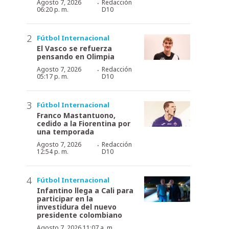
·
Agosto 7, 2026
Redacción
06:20 p. m.
D10
Fútbol Internacional
El Vasco se refuerza
pensando en Olimpia
·
Agosto 7, 2026
Redacción
05:17 p. m.
D10
Fútbol Internacional
Franco Mastantuono,
cedido a la Fiorentina por
una temporada
·
Agosto 7, 2026
Redacción
12:54 p. m.
D10
Fútbol Internacional
Infantino llega a Cali para
participar en la
investidura del nuevo
presidente colombiano
Agosto 7, 2026 11:07 a. m.