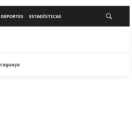
 DEPORTES
ESTADÍSTICAS
Mostrar
búsqueda
araguaya