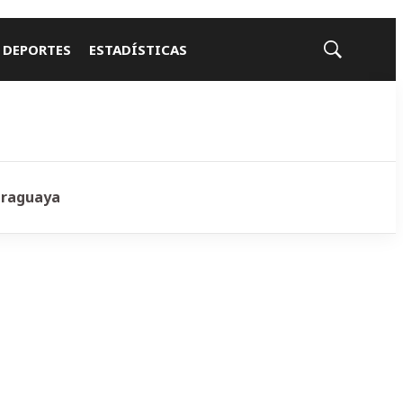
 DEPORTES
ESTADÍSTICAS
Mostrar
búsqueda
araguaya