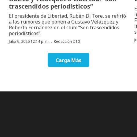
trascendidos periodísticos”
E
i
El presidente de Libertad, Rubén Di Tore, se refirió
F
a los rumores que ponen a Gustavo Velázquez y
i
Roberto Fernández en el club: “Son trascendidos
s
periodísticos”.
J
·
Julio 9, 2026 12:14 p. m.
Redacción D10
Carga Más