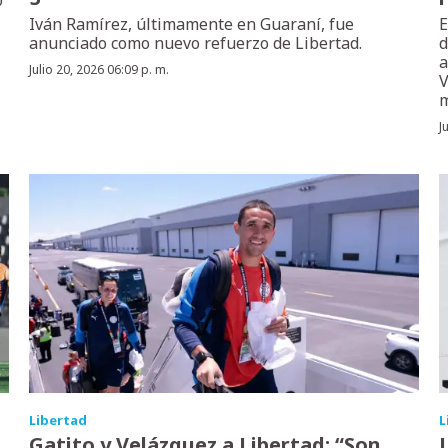
ó
Iván Ramírez, últimamente en Guaraní, fue
E
anunciado como nuevo refuerzo de Libertad.
d
a
Julio 20, 2026 06:09 p. m.
V
m
J
Libertad
L
Gatito y Velázquez a Libertad: “Son