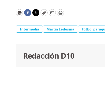
WhatsApp
Facebook
Twitter
Copy
Email
Print
Intermedia
Martín Ledesma
Fútbol parag
Redacción D10