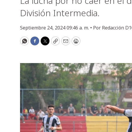
La lucha por no caer en el d
División Intermedia.
Septiembre 24, 2024 09:46 a. m. •
Por
Redacción D1
WhatsApp
Facebook
Twitter
Copy
Email
Print