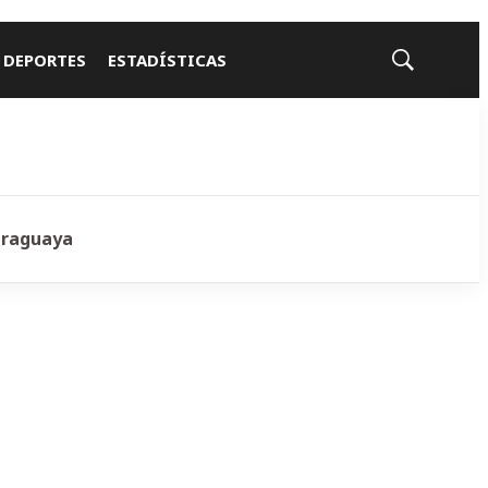
 DEPORTES
ESTADÍSTICAS
Mostrar
búsqueda
araguaya