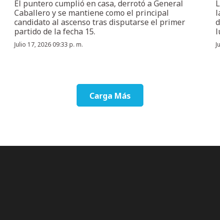
El puntero cumplió en casa, derrotó a General
L
Caballero y se mantiene como el principal
l
candidato al ascenso tras disputarse el primer
d
partido de la fecha 15.
l
Julio 17, 2026 09:33 p. m.
J
Carga Más