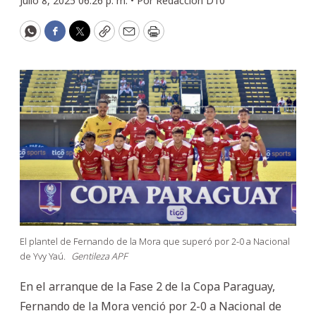
Julio 8, 2025 06:26 p. m. •
Por
Redacción D10
WhatsApp
Facebook
Twitter
Copy
Email
Print
El plantel de Fernando de la Mora que superó por 2-0 a Nacional
de Yvy Yaú.
Gentileza APF
En el arranque de la Fase 2 de la Copa Paraguay,
Fernando de la Mora venció por 2-0 a Nacional de