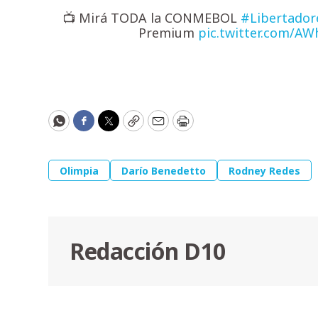
📺 Mirá TODA la CONMEBOL
#Libertador
Premium
pic.twitter.com/AWh
WhatsApp
Facebook
Twitter
Copy
Email
Print
Olimpia
Darío Benedetto
Rodney Redes
Redacción D10