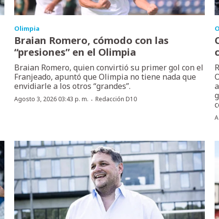
Olimpia
O
Braian Romero, cómodo con las
“presiones” en el Olimpia
Braian Romero, quien convirtió su primer gol con el
R
Franjeado, apuntó que Olimpia no tiene nada que
O
envidiarle a los otros “grandes”.
a
g
·
Agosto 3, 2026 03:43 p. m.
Redacción D10
c
A