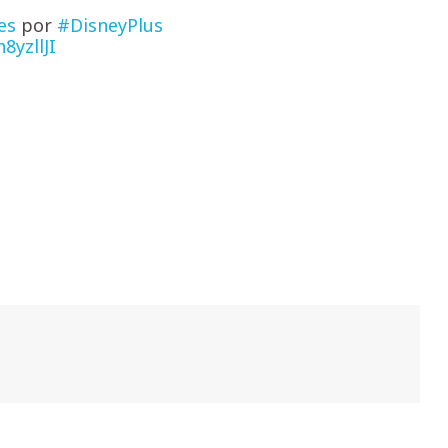
es
por
#DisneyPlus
8yzllJI