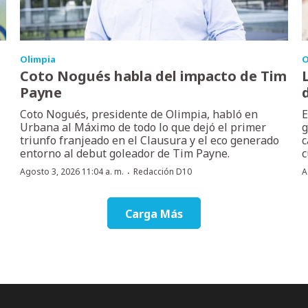
Olimpia
O
Coto Nogués habla del impacto de Tim
Payne
Coto Nogués, presidente de Olimpia, habló en
E
Urbana al Máximo de todo lo que dejó el primer
g
triunfo franjeado en el Clausura y el eco generado
c
entorno al debut goleador de Tim Payne.
c
·
Agosto 3, 2026 11:04 a. m.
Redacción D10
A
Carga Más