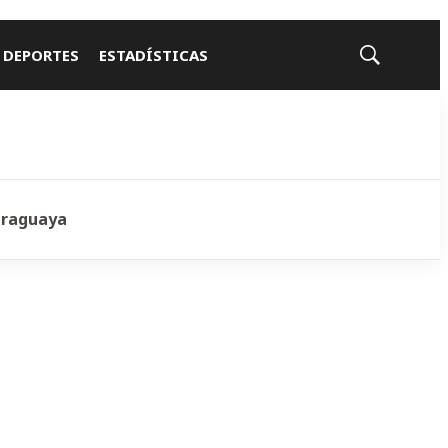
 DEPORTES
ESTADÍSTICAS
Mostrar
búsqueda
araguaya