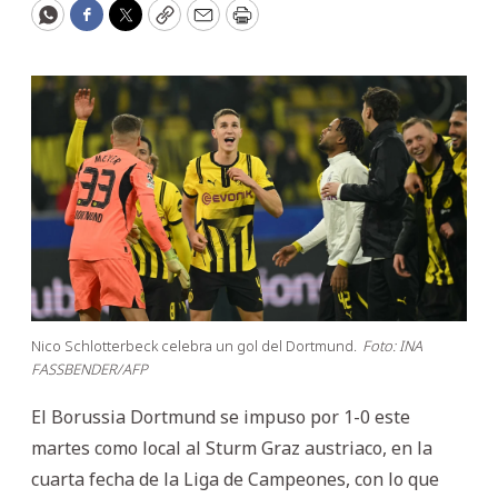
WhatsApp
Facebook
Twitter
Copy
Email
Print
Nico Schlotterbeck celebra un gol del Dortmund.
Foto: INA
FASSBENDER/AFP
El Borussia Dortmund se impuso por 1-0 este
martes como local al Sturm Graz austriaco, en la
cuarta fecha de la Liga de Campeones, con lo que