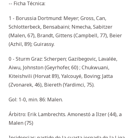
-- Ficha Técnica:
1 - Borussia Dortmund: Meyer; Gross, Can,
Schlotterbeck, Bensabaini; Nmecha, Sabitzer
(Malen, 67), Brandt, Gittens (Campbell, 77), Beier
(Azhil, 89); Guirassy.
0 - Sturm Graz: Scherpen; Gazibegovic, Lavalée,
Aiwu, Johnston (Geyrhofer, 60) ; Chukwuani,
Kiteishvili (Horvat 89), Yalcouyé, Boving; Jatta
(Zvonarek, 46), Biereth (Yardimci, 75).
Gol: 1-0, min. 86: Malen.
Árbitro: Erik Lambrechts. Amonestó a Ilzer (44), a
Malen (75)
Incidencias: partido de la cuarta jornada de la Liga