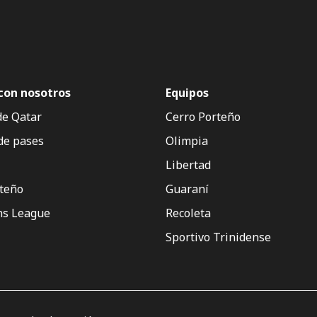
con nosotros
Equipos
de Qatar
Cerro Porteño
de pases
Olimpia
Libertad
rteño
Guaraní
s League
Recoleta
Sportivo Trinidense