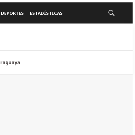
 DEPORTES
ESTADÍSTICAS
Mostrar
búsqueda
araguaya