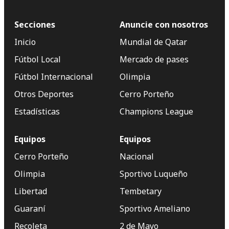
Secciones
Anuncie con nosotros
Inicio
Mundial de Qatar
Fútbol Local
Mercado de pases
Fútbol Internacional
Olimpia
Otros Deportes
Cerro Porteño
Estadísticas
Champions League
Equipos
Equipos
Cerro Porteño
Nacional
Olimpia
Sportivo Luqueño
Libertad
Tembetary
Guaraní
Sportivo Ameliano
Recoleta
2 de Mayo