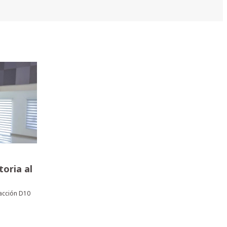
toria al
acción D10