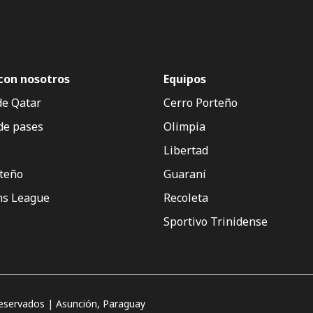
con nosotros
Equipos
de Qatar
Cerro Porteño
de pases
Olimpia
Libertad
rteño
Guaraní
s League
Recoleta
Sportivo Trinidense
servados | Asunción, Paraguay