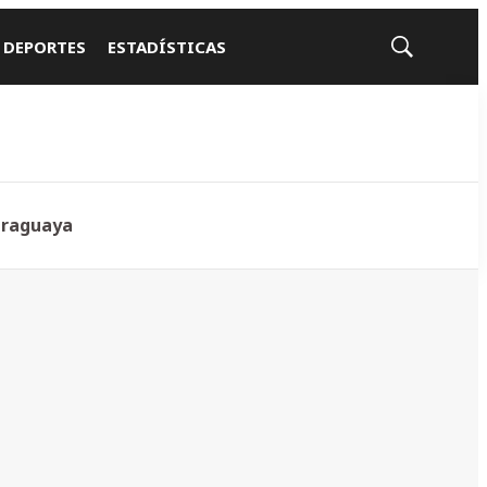
 DEPORTES
ESTADÍSTICAS
Mostrar
búsqueda
araguaya