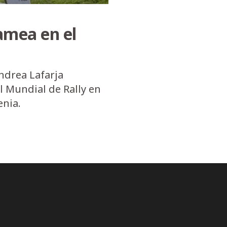
amea en el
ndrea Lafarja
l Mundial de Rally en
enia.