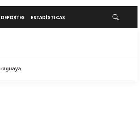
 DEPORTES
ESTADÍSTICAS
Mostrar
búsqueda
araguaya