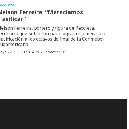
ecoleta
Nelson Ferreira: “Merecíamos
lasificar”
elson Ferreira, portero y figura de Recoleta,
econoció que sufrieron para lograr una merecida
lasificación a los octavos de final de la Conmebol
udamericana.
·
ayo 27, 2026 10:26 a. m.
Redacción D10