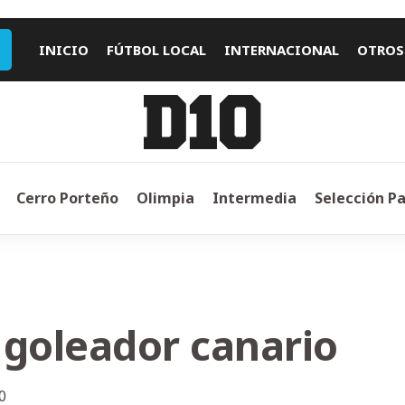
INICIO
FÚTBOL LOCAL
INTERNACIONAL
OTROS
Cerro Porteño
Olimpia
Intermedia
Selección P
 goleador canario
0