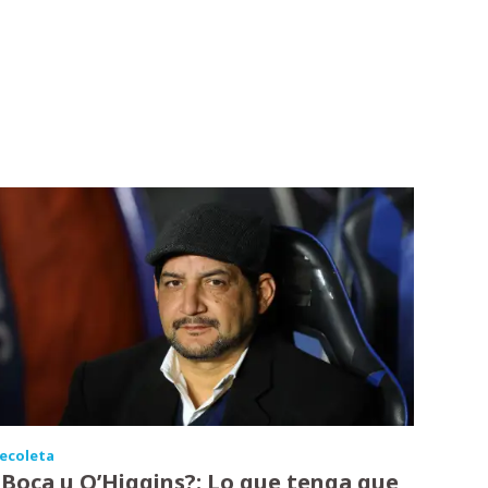
ecoleta
¿Boca u O’Higgins?: Lo que tenga que