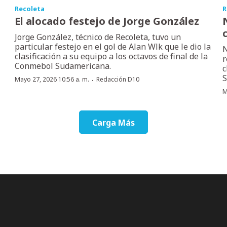
Recoleta
R
El alocado festejo de Jorge González
c
Jorge González, técnico de Recoleta, tuvo un
particular festejo en el gol de Alan Wlk que le dio la
N
clasificación a su equipo a los octavos de final de la
r
Conmebol Sudamericana.
c
S
·
Mayo 27, 2026 10:56 a. m.
Redacción D10
M
Carga Más