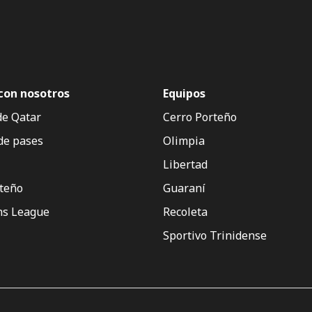
con nosotros
Equipos
de Qatar
Cerro Porteño
de pases
Olimpia
Libertad
rteño
Guaraní
s League
Recoleta
Sportivo Trinidense