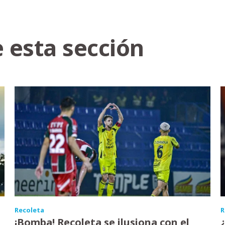
 esta sección
Recoleta
R
¡Bomba! Recoleta se ilusiona con el