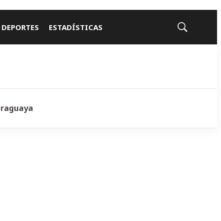
 DEPORTES
ESTADÍSTICAS
Mostrar
búsqueda
araguaya