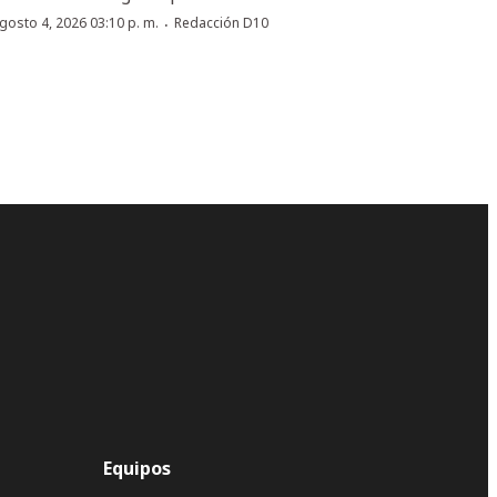
·
gosto 4, 2026 03:10 p. m.
Redacción D10
Equipos