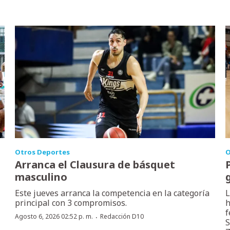
Otros Deportes
O
Arranca el Clausura de básquet
masculino
Este jueves arranca la competencia en la categoría
L
principal con 3 compromisos.
h
f
·
Agosto 6, 2026 02:52 p. m.
Redacción D10
S