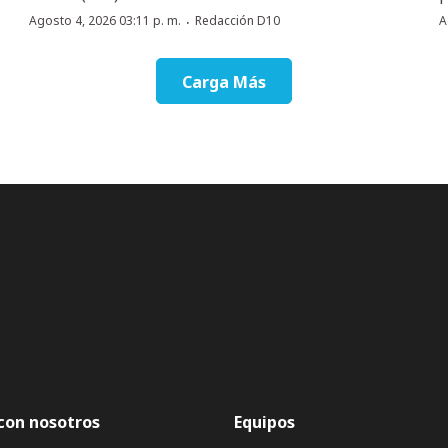
·
Agosto 4, 2026 03:11 p. m.
Redacción D10
A
Carga Más
con nosotros
Equipos