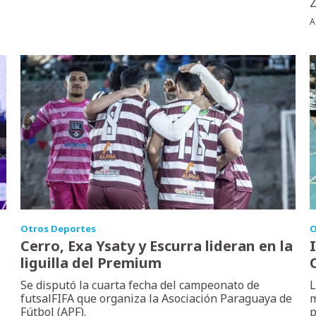
Z
A
Otros Deportes
O
Cerro, Exa Ysaty y Escurra lideran en la
liguilla del Premium
Se disputó la cuarta fecha del campeonato de
L
futsalFIFA que organiza la Asociación Paraguaya de
m
Fútbol (APF).
p