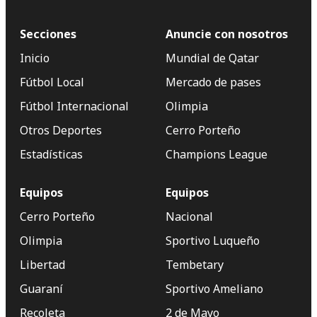
Secciones
Anuncie con nosotros
Inicio
Mundial de Qatar
Fútbol Local
Mercado de pases
Fútbol Internacional
Olimpia
Otros Deportes
Cerro Porteño
Estadísticas
Champions League
Equipos
Equipos
Cerro Porteño
Nacional
Olimpia
Sportivo Luqueño
Libertad
Tembetary
Guaraní
Sportivo Ameliano
Recoleta
2 de Mayo