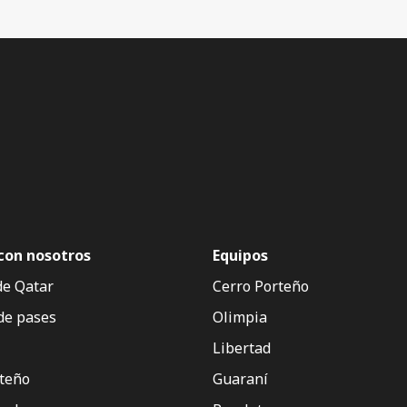
con nosotros
Equipos
de Qatar
Cerro Porteño
de pases
Olimpia
Libertad
rteño
Guaraní