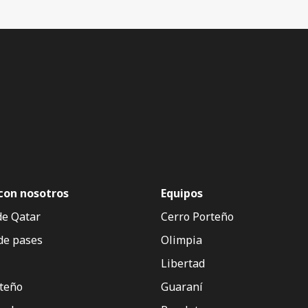
con nosotros
Equipos
de Qatar
Cerro Porteño
de pases
Olimpia
Libertad
rteño
Guaraní