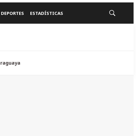
 DEPORTES
ESTADÍSTICAS
Mostrar
búsqueda
araguaya