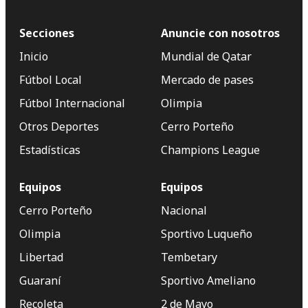
Secciones
Anuncie con nosotros
Inicio
Mundial de Qatar
Fútbol Local
Mercado de pases
Fútbol Internacional
Olimpia
Otros Deportes
Cerro Porteño
Estadísticas
Champions League
Equipos
Equipos
Cerro Porteño
Nacional
Olimpia
Sportivo Luqueño
Libertad
Tembetary
Guaraní
Sportivo Ameliano
Recoleta
2 de Mayo