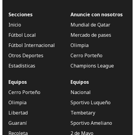
Secciones
Anuncie con nosotros
Inicio
Mundial de Qatar
Fútbol Local
Mercado de pases
Fútbol Internacional
Olimpia
Otros Deportes
Cerro Porteño
Estadísticas
Champions League
Equipos
Equipos
Cerro Porteño
Nacional
Olimpia
Sportivo Luqueño
Libertad
Tembetary
Guaraní
Sportivo Ameliano
Recoleta
2 de Mayo