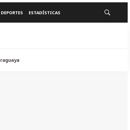
 DEPORTES
ESTADÍSTICAS
Mostrar
búsqueda
araguaya