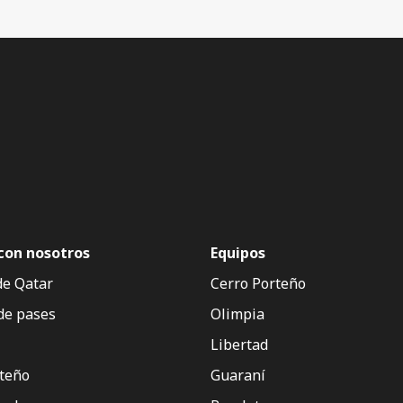
con nosotros
Equipos
de Qatar
Cerro Porteño
de pases
Olimpia
Libertad
rteño
Guaraní