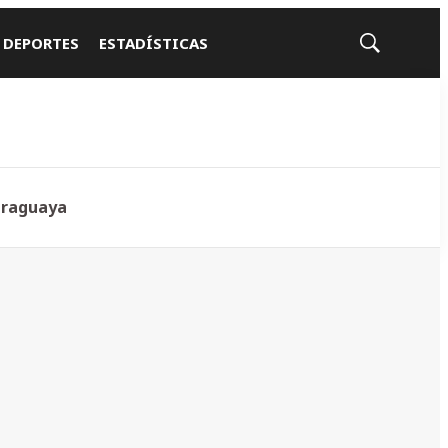
 DEPORTES
ESTADÍSTICAS
Mostrar
búsqueda
araguaya