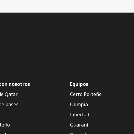
con nosotros
Equipos
de Qatar
Cerro Porteño
de pases
Olimpia
Libertad
rteño
Guaraní