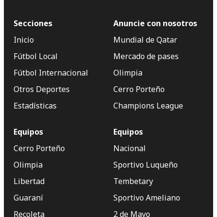
Secciones
Anuncie con nosotros
Inicio
Mundial de Qatar
Fútbol Local
Mercado de pases
Fútbol Internacional
Olimpia
Otros Deportes
Cerro Porteño
Estadísticas
Champions League
Equipos
Equipos
Cerro Porteño
Nacional
Olimpia
Sportivo Luqueño
Libertad
Tembetary
Guaraní
Sportivo Ameliano
Recoleta
2 de Mayo